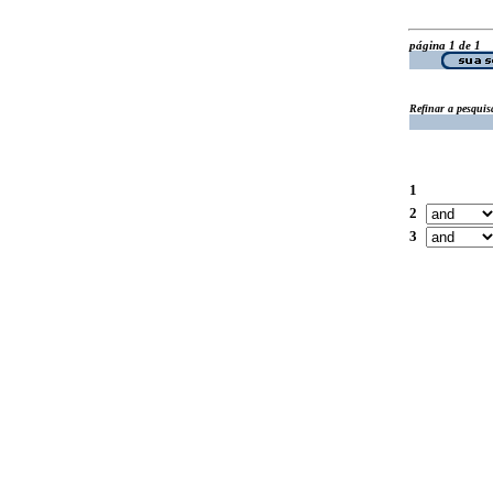
página 1 de 1
Refinar a pesquis
1
2
3