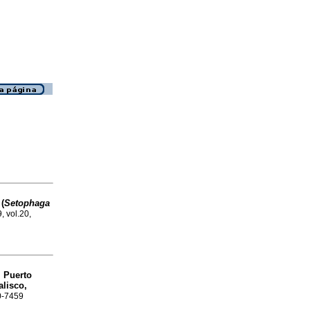
(
Setophaga
, vol.20,
l Puerto
alisco,
70-7459