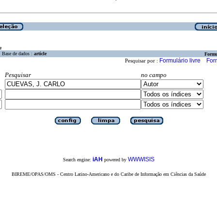
a
Base de dados :
article
Formu
Formulário livre
For
Pesquisar por :
Pesquisar
no campo
iAH
WWWISIS
Search engine:
powered by
BIREME/OPAS/OMS - Centro Latino-Americano e do Caribe de Informação em Ciências da Saúde