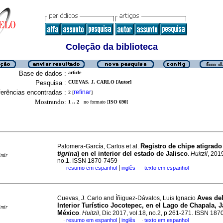
Coleção da biblioteca
Base de dados :
article
Pesquisa :
CUEVAS, J. CARLO [Autor]
erências encontradas :
refinar
2
[
]
Mostrando:
1 .. 2
no formato [
ISO 690
]
Registro de chipe atigrado 
Palomera-García, Carlos et al.
tigrina
) en el interior del estado de Jalisco
.
Huitzil
, 2019
imir
no.1. ISSN 1870-7459
|
resumo em espanhol
inglês
texto em espanhol
·
·
Aves de
Cuevas, J. Carlo and Íñiguez-Dávalos, Luis Ignacio
Interior Turístico Jocotepec, en el Lago de Chapala, J
imir
México
.
Huitzil
, Dic 2017, vol.18, no.2, p.261-271. ISSN 18
|
resumo em espanhol
inglês
texto em espanhol
·
·