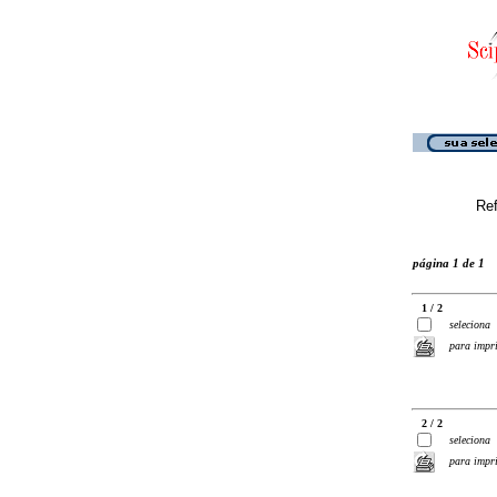
Ref
página 1 de 1
1 / 2
seleciona
para impr
2 / 2
seleciona
para impr