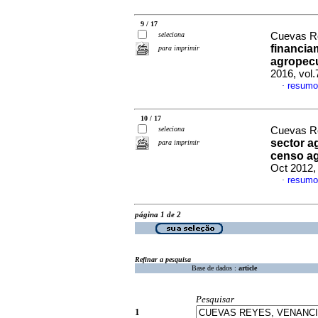
9 / 17
seleciona
Cuevas Re
financia
para imprimir
agropecu
2016, vol
resumo
·
10 / 17
seleciona
Cuevas Re
sector a
para imprimir
censo ag
Oct 2012,
resumo
·
página 1 de 2
Refinar a pesquisa
Base de dados :
article
Pesquisar
1