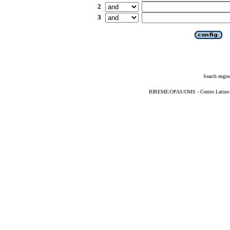
2
3
Search engin
BIREME/OPAS/OMS - Centro Latino-Am