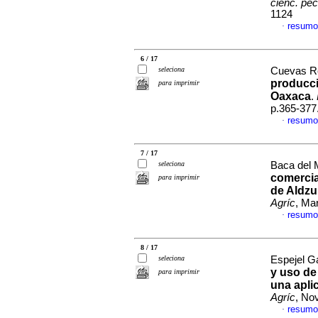
cienc. pec
1124
resumo
·
6 / 17
seleciona
Cuevas Re
producci
para imprimir
Oaxaca
.
p.365-377
resumo
·
7 / 17
seleciona
Baca del M
comercia
para imprimir
de Aldzu
Agríc
, Ma
resumo
·
8 / 17
seleciona
Espejel Ga
y uso de
para imprimir
una apli
Agríc
, No
resumo
·