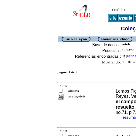
Coleç
Base de dados :
article
Pesquisa :
CUEVAS 
Referências encontradas :
refin
17
[
Mostrando:
1 .. 10
no 
página 1 de 2
1 / 17
Lemos Fig
seleciona
Reyes, V
para imprimir
el campo
resuelto
no.71, p.
resumo
·
2 / 17
seleciona