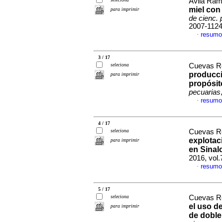
Ávila Ramo
miel con
para imprimir
de cienc. 
2007-112
resumo
·
3 / 17
seleciona
Cuevas Re
producci
para imprimir
propósit
pecuarias
resumo
·
4 / 17
seleciona
Cuevas Re
explotac
para imprimir
en Sinal
2016, vol.
resumo
·
5 / 17
seleciona
Cuevas Re
el uso d
para imprimir
de doble