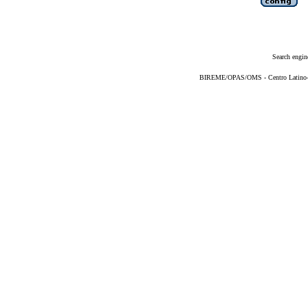
Search engin
BIREME/OPAS/OMS - Centro Latino-Am