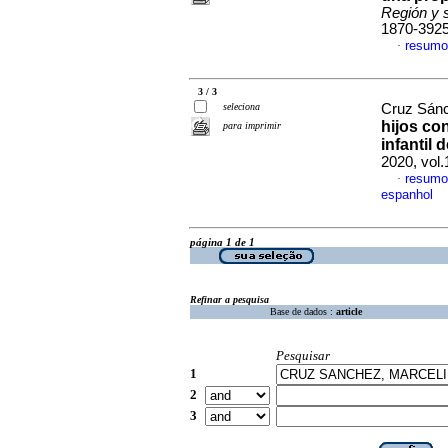
Región y 
1870-392
resumo
·
3 / 3
seleciona
Cruz Sánc
hijos co
para imprimir
infantil
2020, vol.
resumo
·
espanhol
página 1 de 1
Refinar a pesquisa
Base de dados :
article
Pesquisar
1
2
3