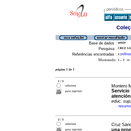
Coleç
Base de dados :
article
Pesquisa :
CRUZ SA
Referências encontradas :
refina
3
[
Mostrando:
1 .. 3
no f
página 1 de 1
1 / 3
Montero M
seleciona
Servicio 
para imprimir
atención
educ. sup
resumo
·
2 / 3
seleciona
Cruz Sánc
una prop
para imprimir