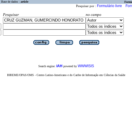
Base de dados :
article
Formu
Formulário livre
For
Pesquisar por :
Pesquisar
no campo
iAH
WWWISIS
Search engine:
powered by
BIREME/OPAS/OMS - Centro Latino-Americano e do Caribe de Informação em Ciências da Saúde