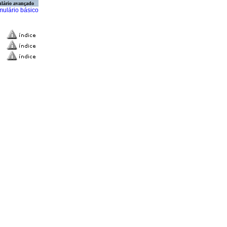
lário avançado
mulário básico