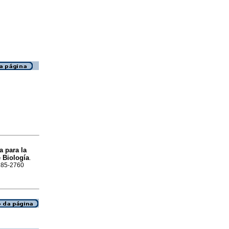
a para la
e Biología
.
0185-2760