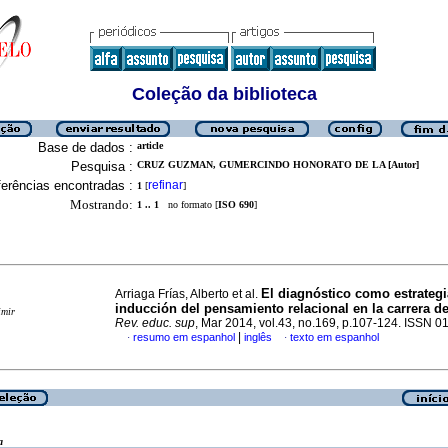
Coleção da biblioteca
Base de dados :
article
Pesquisa :
CRUZ GUZMAN, GUMERCINDO HONORATO DE LA [Autor]
erências encontradas :
refinar
1
[
]
Mostrando:
1 .. 1
no formato [
ISO 690
]
El diagnóstico como estrategi
Arriaga Frías, Alberto et al.
inducción del pensamiento relacional en la carrera d
imir
Rev. educ. sup
, Mar 2014, vol.43, no.169, p.107-124. ISSN 
|
resumo em espanhol
inglês
texto em espanhol
·
·
a