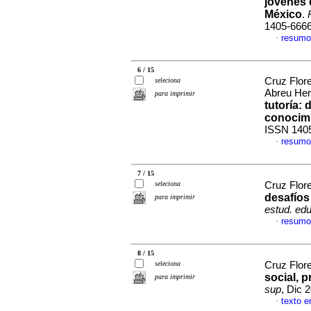
jóvenes 
México
.
1405-666
resumo
·
6 / 15
Cruz Flor
seleciona
Abreu Her
para imprimir
tutoría: 
conocim
ISSN 140
resumo
·
7 / 15
seleciona
Cruz Flore
desafíos
para imprimir
estud. edu
resumo
·
8 / 15
seleciona
Cruz Flore
social, 
para imprimir
sup
, Dic 
texto 
·