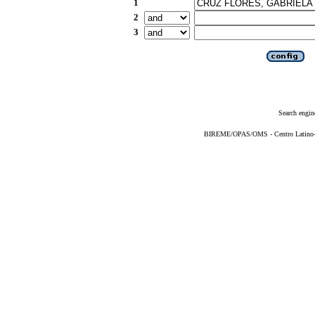
1
2
3
Search engin
BIREME/OPAS/OMS - Centro Latino-Am