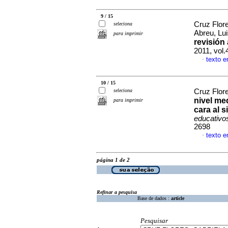
9 / 15
Cruz Flore
seleciona
Abreu, Lu
para imprimir
revisión 
2011, vol
texto 
·
10 / 15
seleciona
Cruz Flore
nivel me
para imprimir
cara al s
educativo
2698
texto 
·
página 1 de 2
Refinar a pesquisa
Base de dados :
article
Pesquisar