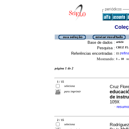
Coleç
Base de dados :
article
Pesquisa :
CRUZ FL
Referências encontradas :
refin
15
[
Mostrando:
1 .. 10
no 
página 1 de 2
1 / 15
seleciona
Cruz Flore
educació
para imprimir
de instr
109X
resumo
·
2 / 15
Rodríguez 
seleciona