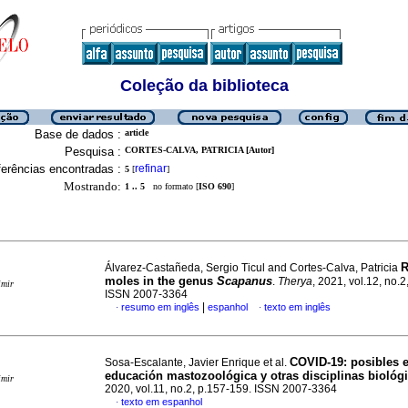
Coleção da biblioteca
Base de dados :
article
Pesquisa :
CORTES-CALVA, PATRICIA [Autor]
erências encontradas :
refinar
5
[
]
Mostrando:
1 .. 5
no formato [
ISO 690
]
R
Álvarez-Castañeda, Sergio Ticul and Cortes-Calva, Patricia
moles in the genus
Scapanus
.
Therya
, 2021, vol.12, no.2
imir
ISSN 2007-3364
|
resumo em inglês
espanhol
texto em inglês
·
·
COVID-19: posibles e
Sosa-Escalante, Javier Enrique et al.
educación mastozoológica y otras disciplinas biológ
imir
2020, vol.11, no.2, p.157-159. ISSN 2007-3364
texto em espanhol
·