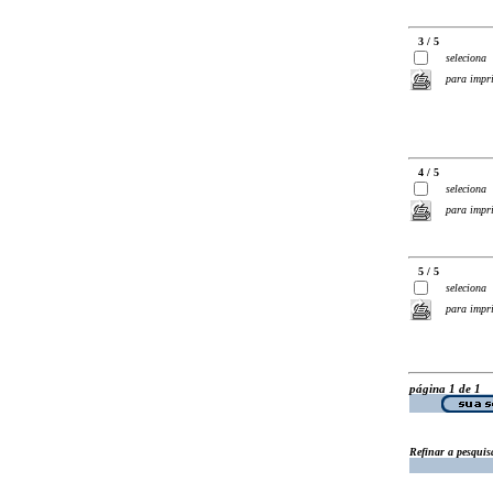
3 / 5
seleciona
para impr
4 / 5
seleciona
para impr
5 / 5
seleciona
para impr
página 1 de 1
Refinar a pesquis