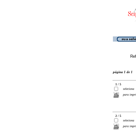
Ref
página 1 de 1
1 / 5
seleciona
para impr
2 / 5
seleciona
para impr