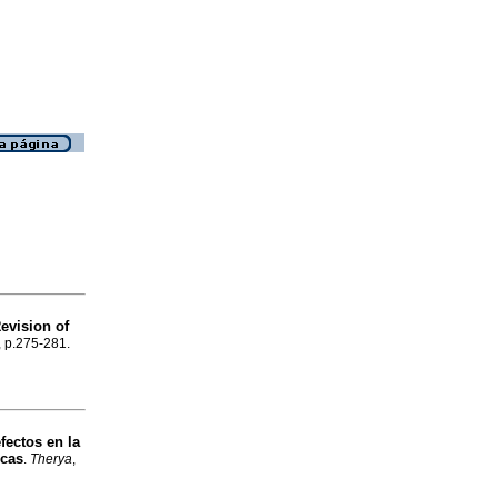
evision of
, p.275-281.
fectos en la
icas
.
Therya
,