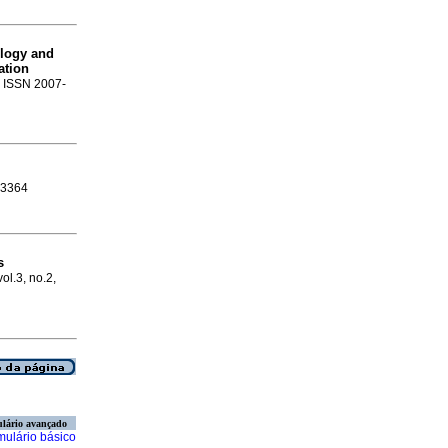
ology and
ation
2. ISSN 2007-
7-3364
s
vol.3, no.2,
lário avançado
mulário básico