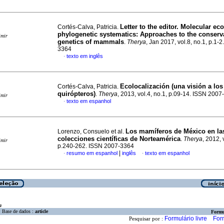
Letter to the editor. Molecular ec
Cortés-Calva, Patricia.
phylogenetic systematics: Approaches to the conserv
imir
genetics of mammals
.
Therya
, Jan 2017, vol.8, no.1, p.1-
3364
texto em inglês
·
Ecolocalización (una visión a los
Cortés-Calva, Patricia.
quirópteros)
.
Therya
, 2013, vol.4, no.1, p.09-14. ISSN 200
imir
texto em espanhol
·
Los mamíferos de México en la
Lorenzo, Consuelo et al.
colecciones científicas de Norteamérica
.
Therya
, 2012, 
imir
p.240-262. ISSN 2007-3364
|
resumo em espanhol
inglês
texto em espanhol
·
·
a
Base de dados :
article
Formu
Formulário livre
For
Pesquisar por :