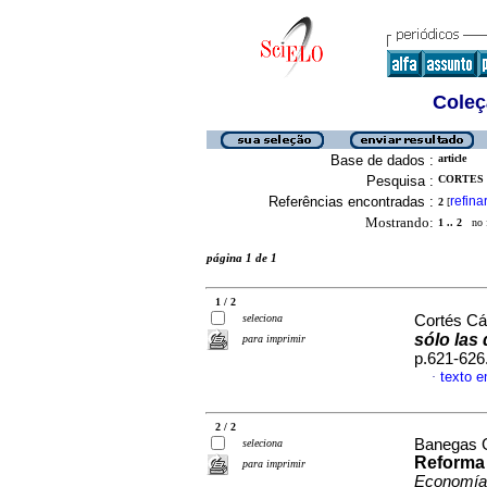
Coleç
Base de dados :
article
Pesquisa :
CORTES 
Referências encontradas :
refina
2
[
Mostrando:
1 .. 2
no f
página 1 de 1
1 / 2
seleciona
Cortés Cá
sólo las
para imprimir
p.621-626
texto 
·
2 / 2
Banegas G
seleciona
Reforma 
para imprimir
Economí