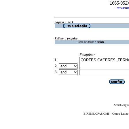
1665-952
resumo
·
página 1 de 1
Refinar a pesquisa
Base de dados :
article
Pesquisar
1
2
3
Search engin
BIREME/OPAS/OMS - Centro Latino-Am