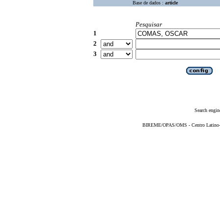
Base de dados :
article
Pesquisar
1
2
3
Search engin
BIREME/OPAS/OMS - Centro Latino-Am