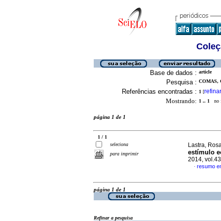
Coleç
Base de dados :
article
Pesquisa :
COMAS, O
Referências encontradas :
refina
1
[
Mostrando:
1 .. 1
no f
página 1 de 1
1 / 1
seleciona
Lastra, Ros
estímulo 
para imprimir
2014, vol.4
resumo e
·
página 1 de 1
Refinar a pesquisa