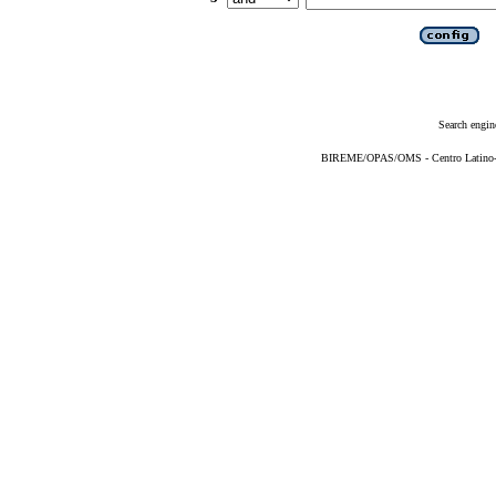
Search engin
BIREME/OPAS/OMS - Centro Latino-Am