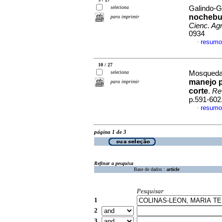
seleciona
Galindo-Ga
nochebue
para imprimir
Cienc. Agr
0934
resumo
·
10 / 27
seleciona
Mosqueda-
manejo p
para imprimir
corte
.
Re
p.591-602
resumo
·
página 1 de 3
Refinar a pesquisa
Base de dados :
article
Pesquisar
1
2
3