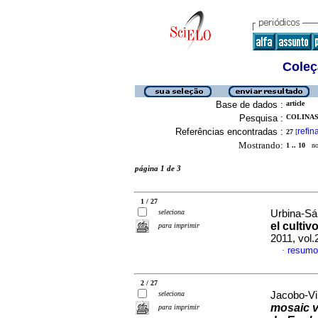
Coleç
Base de dados :
article
Pesquisa :
COLINAS
Referências encontradas :
refin
27
[
Mostrando:
1 .. 10
no 
página 1 de 3
1 / 27
seleciona
Urbina-Sán
el culti
para imprimir
2011, vol
resumo
·
2 / 27
seleciona
Jacobo-Vi
mosaic v
para imprimir