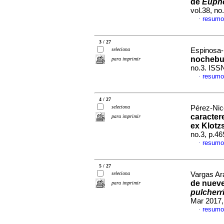
de
Eupho
vol.38, n
resumo
·
3 / 27
seleciona
Espinosa-
nocheb
para imprimir
no.3. ISS
resumo
·
4 / 27
seleciona
Pérez-Nic
caracter
para imprimir
ex Klotz
no.3, p.4
resumo
·
5 / 27
seleciona
Vargas Ara
de nueve
para imprimir
pulcherr
Mar 2017,
resumo
·