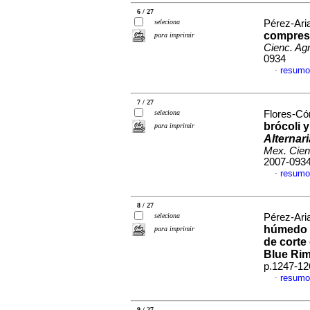
6 / 27
seleciona
Pérez-Aria
compresi
para imprimir
Cienc. Agr
0934
resumo
·
7 / 27
seleciona
Flores-Cór
brócoli 
para imprimir
Alternari
Mex. Cien
2007-093
resumo
·
8 / 27
seleciona
Pérez-Aria
húmedo y
para imprimir
de corte 
Blue Rim
p.1247-12
resumo
·
9 / 27