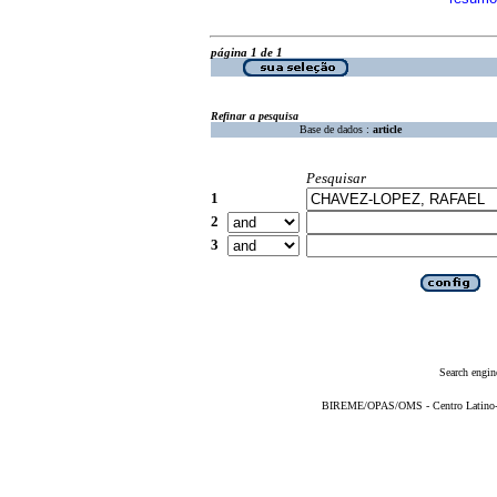
página 1 de 1
Refinar a pesquisa
Base de dados :
article
Pesquisar
1
2
3
Search engin
BIREME/OPAS/OMS - Centro Latino-Am