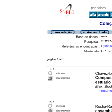
Coleç
Base de dados :
article
Pesquisa :
CHAVEZ-
Referências encontradas :
refina
5
[
Mostrando:
1 .. 5
no f
página 1 de 1
1 / 5
Chávez-Ló
seleciona
Composic
para imprimir
estuario
Mex. Biodi
resumo
·
2 / 5
seleciona
Rocha-Ram
ensambla
para imprimir