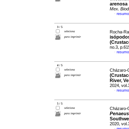
arenosa 
Mex. Biodi
resumo
·
3 / 5
seleciona
Rocha-Ram
isópodos
para imprimir
(Crustac
no.3, p.6
resumo
·
4 / 5
seleciona
Cházaro-Ol
(Crustac
para imprimir
River, V
2024, vol
resumo
·
5 / 5
seleciona
Cházaro-Ol
Penaeus
para imprimir
Southwes
2020, vol
resumo
·