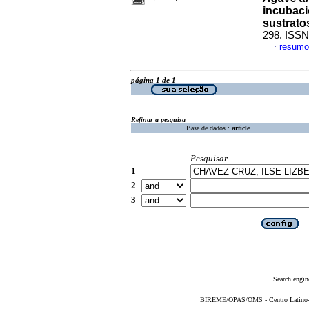
incubaci
sustrato
298. ISSN
resumo
·
página 1 de 1
Refinar a pesquisa
Base de dados :
article
Pesquisar
1
2
3
Search engin
BIREME/OPAS/OMS - Centro Latino-Am