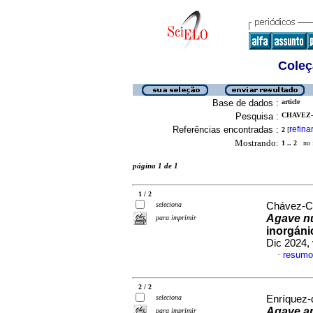
Coleç
Base de dados :
article
Pesquisa :
CHAVEZ-
Referências encontradas :
refina
2
[
Mostrando:
1 .. 2
no f
página 1 de 1
1 / 2
seleciona
Chávez-Cru
Agave n
para imprimir
inorgáni
Dic 2024,
resumo
·
2 / 2
seleciona
Enríquez-
Agave an
para imprimir