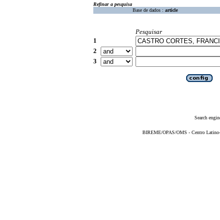
Refinar a pesquisa
Base de dados :
article
Pesquisar
1
2
3
Search engin
BIREME/OPAS/OMS - Centro Latino-Am