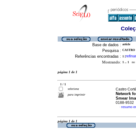
Coleç
Base de dados :
article
Pesquisa :
CASTRO 
Referências encontradas :
refina
1
[
Mostrando:
1 .. 1
no f
página 1 de 1
1 / 1
seleciona
Castro Corté
Network fo
para imprimir
Smear Ima
0188-9532
resumo em
·
página 1 de 1