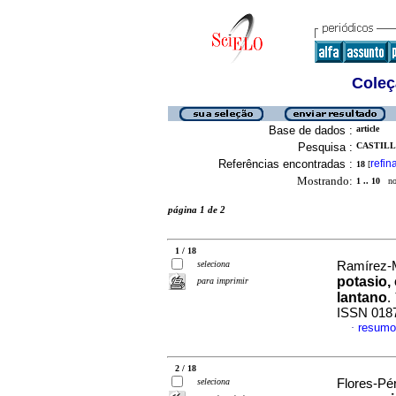
Coleç
Base de dados :
article
Pesquisa :
CASTILL
Referências encontradas :
refin
18
[
Mostrando:
1 .. 10
no 
página 1 de 2
1 / 18
seleciona
Ramírez-M
potasio, 
para imprimir
lantano
.
ISSN 018
resumo
·
2 / 18
seleciona
Flores-Pér