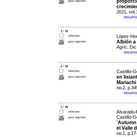
proporci
para imprimir
crecimie
2021, vol
resumo
·
3 / 18
seleciona
López-Herr
Albión a
para imprimir
Agríc
, Di
resumo
·
4 / 18
seleciona
Castillo-G
en lisian
para imprimir
Mariachi
no.2, p.3
resumo
·
5 / 18
Alvarado-R
seleciona
Castillo-
para imprimir
‘Autumn 
el Valle 
no.1, p.1