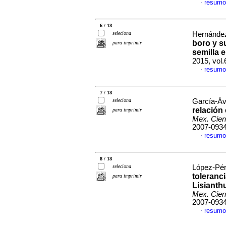
resumo
·
6 / 18
seleciona
Hernández-
boro y s
para imprimir
semilla 
2015, vol
resumo
·
7 / 18
seleciona
García-Áv
relación
para imprimir
Mex. Cien
2007-093
resumo
·
8 / 18
seleciona
López-Pére
toleranci
para imprimir
Lisianthu
Mex. Cien
2007-093
resumo
·