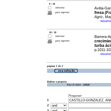
9 / 18
seleciona
Avitia-Gar
fresa
(Fr
para imprimir
Agríc
, Ma
resumo
·
10 / 18
seleciona
Barrera-Ag
crecimie
para imprimir
turba ác
p.1011-10
resumo
·
página 1 de 2
Refinar a pesquisa
Base de dados :
article
Pesquisar
1
2
3