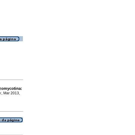
zomycotina:
.
, Mar 2013,