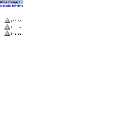
lário avançado
mulário básico