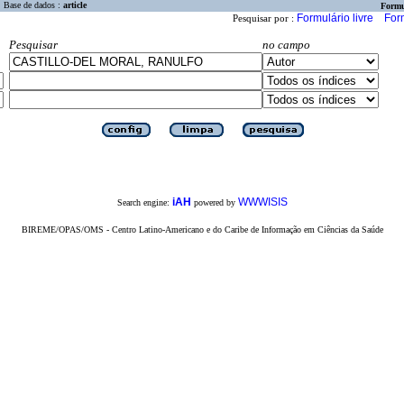
Base de dados :
article
Formu
Formulário livre
For
Pesquisar por :
Pesquisar
no campo
iAH
WWWISIS
Search engine:
powered by
BIREME/OPAS/OMS - Centro Latino-Americano e do Caribe de Informação em Ciências da Saúde