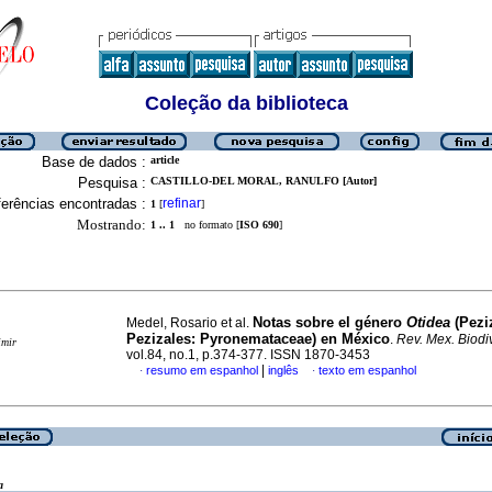
Coleção da biblioteca
Base de dados :
article
Pesquisa :
CASTILLO-DEL MORAL, RANULFO [Autor]
erências encontradas :
refinar
1
[
]
Mostrando:
1 .. 1
no formato [
ISO 690
]
Notas sobre el género
Otidea
(Pezi
Medel, Rosario et al.
Pezizales: Pyronemataceae) en México
.
Rev. Mex. Biodiv
imir
vol.84, no.1, p.374-377. ISSN 1870-3453
|
resumo em espanhol
inglês
texto em espanhol
·
·
a