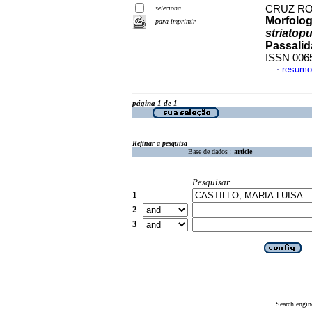
CRUZ ROS
seleciona
Morfolog
para imprimir
striatop
Passalid
ISSN 006
resumo
·
página 1 de 1
Refinar a pesquisa
Base de dados :
article
Pesquisar
1
2
3
Search engin