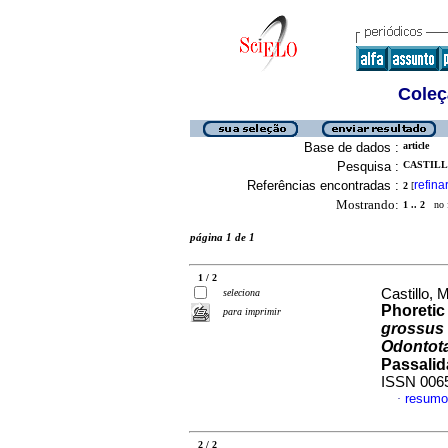
Coleç
Base de dados :
article
Pesquisa :
CASTILLO
Referências encontradas :
refina
2
[
Mostrando:
1 .. 2
no f
página 1 de 1
1 / 2
Castillo, 
seleciona
Phoretic
para imprimir
grossus
Odontota
Passalid
ISSN 006
resumo
·
2 / 2