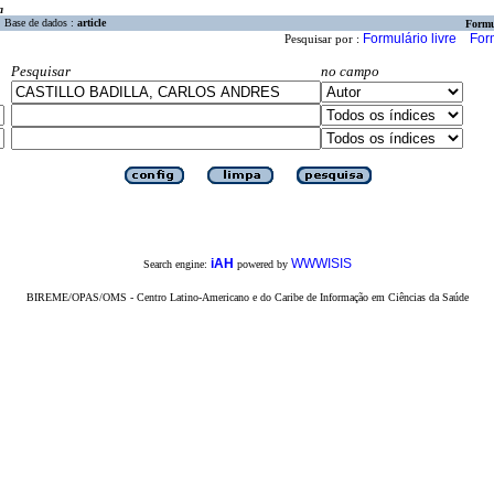
a
Base de dados :
article
Formu
Formulário livre
For
Pesquisar por :
Pesquisar
no campo
iAH
WWWISIS
Search engine:
powered by
BIREME/OPAS/OMS - Centro Latino-Americano e do Caribe de Informação em Ciências da Saúde