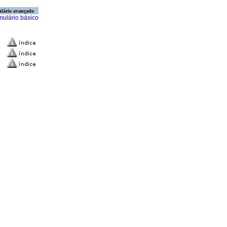
lário avançado
mulário básico