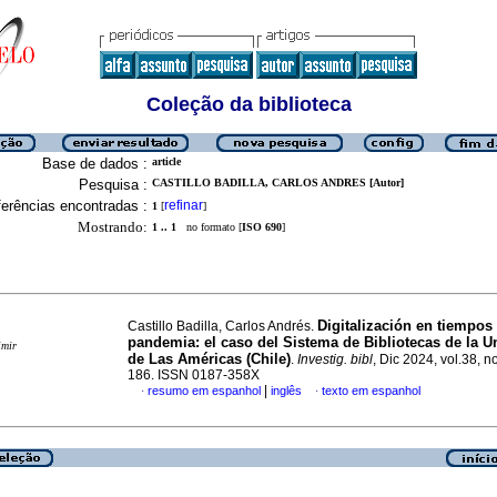
Coleção da biblioteca
Base de dados :
article
Pesquisa :
CASTILLO BADILLA, CARLOS ANDRES [Autor]
erências encontradas :
refinar
1
[
]
Mostrando:
1 .. 1
no formato [
ISO 690
]
Digitalización en tiempos
Castillo Badilla, Carlos Andrés.
pandemia: el caso del Sistema de Bibliotecas de la U
imir
de Las Américas (Chile)
.
Investig. bibl
, Dic 2024, vol.38, n
186. ISSN 0187-358X
|
resumo em espanhol
inglês
texto em espanhol
·
·