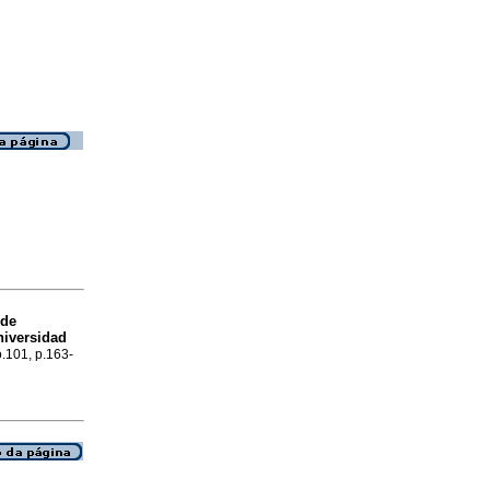
 de
niversidad
o.101, p.163-