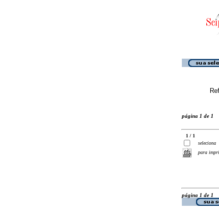
Ref
página 1 de 1
1 / 1
seleciona
para impr
página 1 de 1