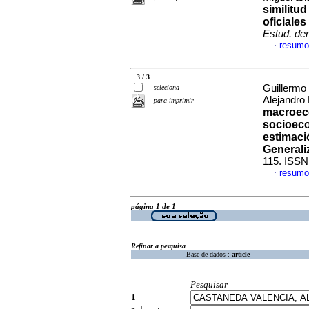
similitu
oficiale
Estud. der
resumo
·
3 / 3
Guillermo
seleciona
Alejandro
para imprimir
macroeco
socioeco
estimaci
Generali
115. ISSN
resumo
·
página 1 de 1
Refinar a pesquisa
Base de dados :
article
Pesquisar
1