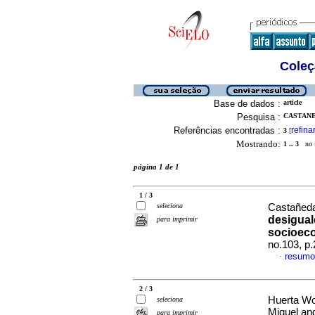
Coleç
Base de dados :
article
Pesquisa :
CASTANE
Referências encontradas :
refina
3
[
Mostrando:
1 .. 3
no f
página 1 de 1
1 / 3
seleciona
Castañeda
desigual
para imprimir
socioec
no.103, p
resumo
·
2 / 3
Huerta Wo
seleciona
Miguel an
para imprimir