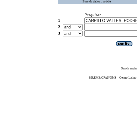
Base de dados :
article
Pesquisar
1
2
3
Search engin
BIREME/OPAS/OMS - Centro Latino-Am