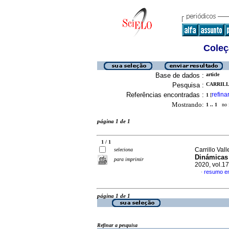
Coleç
Base de dados :
article
Pesquisa :
CARRILL
Referências encontradas :
refina
1
[
Mostrando:
1 .. 1
no f
página 1 de 1
1 / 1
Carrillo Val
seleciona
Dinámicas 
para imprimir
2020, vol.1
resumo e
·
página 1 de 1
Refinar a pesquisa