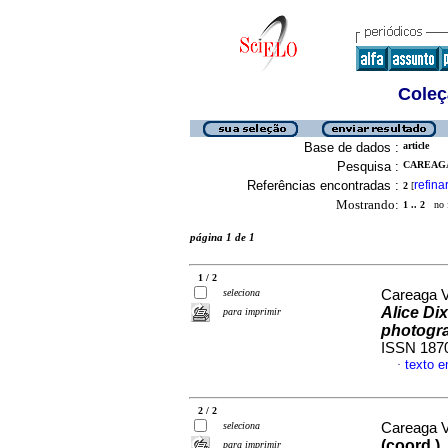
Coleç
Base de dados :
article
Pesquisa :
CAREAGA 
Referências encontradas :
refina
2
[
Mostrando:
1 .. 2
no f
página 1 de 1
1 / 2
seleciona
Careaga Vi
Alice Di
para imprimir
photogr
ISSN 187
texto 
·
2 / 2
seleciona
Careaga Vi
(coord.),
para imprimir