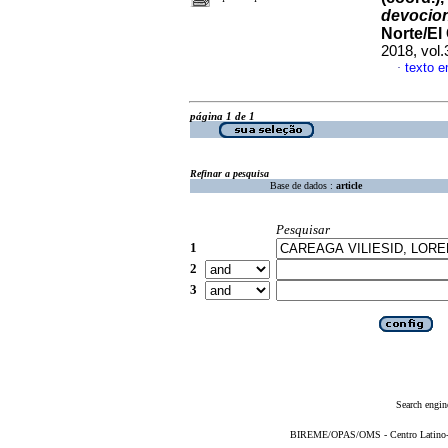
devocio
Norte/El
2018, vol
texto 
·
página 1 de 1
Refinar a pesquisa
Base de dados :
article
Pesquisar
1
2
3
Search engin
BIREME/OPAS/OMS - Centro Latino-Am