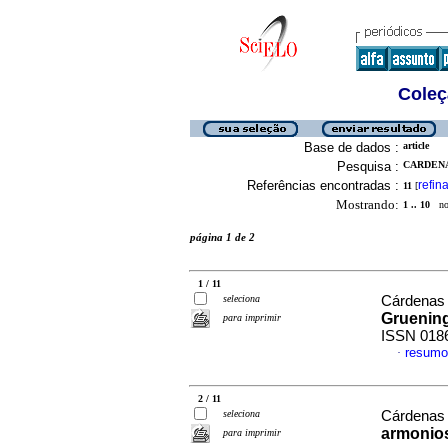
Coleç
Base de dados :
article
Pesquisa :
CARDENA
Referências encontradas :
refina
11
[
Mostrando:
1 .. 10
no 
página 1 de 2
1 / 11
seleciona
Cárdenas 
Gruening
para imprimir
ISSN 018
resumo
·
2 / 11
seleciona
Cárdenas 
armonios
para imprimir