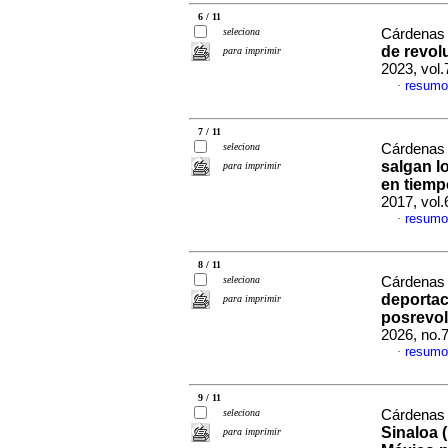
6 / 11
seleciona
Cárdenas 
de revol
para imprimir
2023, vol
resumo
·
7 / 11
seleciona
Cárdenas 
salgan l
para imprimir
en tiemp
2017, vol
resumo
·
8 / 11
seleciona
Cárdenas 
deportac
para imprimir
posrevol
2026, no.
resumo
·
9 / 11
seleciona
Cárdenas 
Sinaloa 
para imprimir