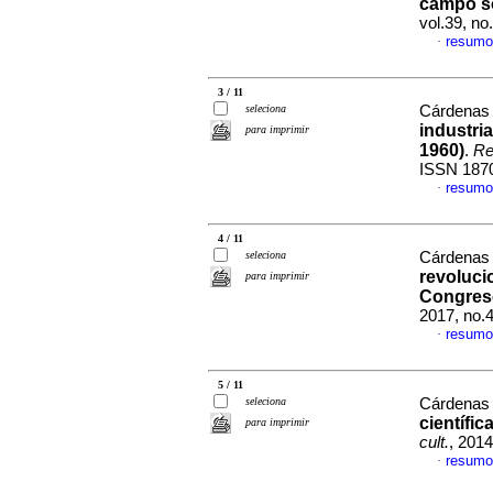
campo s
vol.39, n
resumo
·
3 / 11
seleciona
Cárdenas 
industri
para imprimir
1960)
.
Re
ISSN 187
resumo
·
4 / 11
seleciona
Cárdenas 
revolucio
para imprimir
Congreso
2017, no.
resumo
·
5 / 11
seleciona
Cárdenas 
científi
para imprimir
cult.
, 201
resumo
·