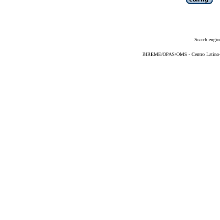
Search engin
BIREME/OPAS/OMS - Centro Latino-Am