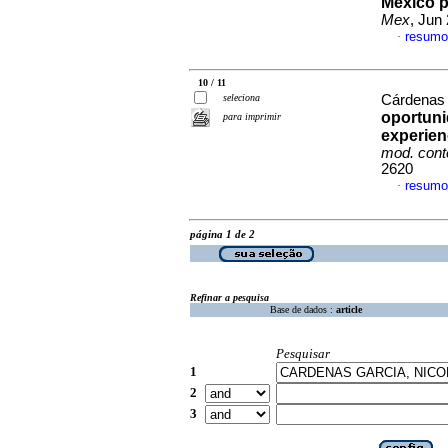
México p
Mex
, Jun
resumo
·
10 / 11
seleciona
Cárdenas 
oportuni
para imprimir
experienc
mod. con
2620
resumo
·
página 1 de 2
Refinar a pesquisa
Base de dados :
article
Pesquisar
1
2
3