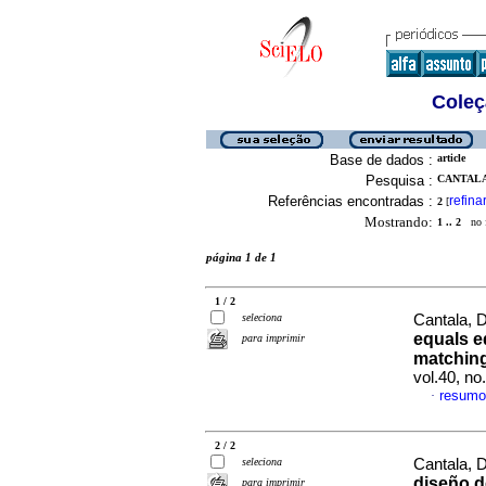
Coleç
Base de dados :
article
Pesquisa :
CANTALA,
Referências encontradas :
refina
2
[
Mostrando:
1 .. 2
no f
página 1 de 1
1 / 2
seleciona
Cantala, 
equals e
para imprimir
matchin
vol.40, n
resumo
·
2 / 2
seleciona
Cantala, 
diseño d
para imprimir