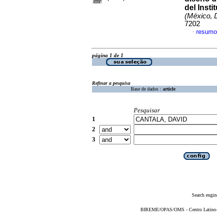
del Insti
(México, D
7202
resumo
·
página 1 de 1
Refinar a pesquisa
Base de dados :
article
Pesquisar
1
2
3
Search engin
BIREME/OPAS/OMS - Centro Latino-Am