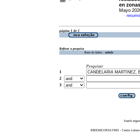
en zona
Mayo 2020
resumo
·
página 1 de 1
Refinar a pesquisa
Base de dados :
article
Pesquisar
1
2
3
Search engin
BIREME/OPAS/OMS - Centro Latino-Am