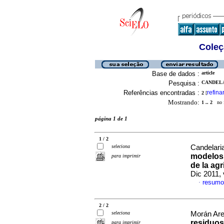
Coleç
Base de dados :
article
Pesquisa :
CANDELA
Referências encontradas :
refina
2
[
Mostrando:
1 .. 2
no f
página 1 de 1
1 / 2
seleciona
Candelaria
modelos 
para imprimir
de la agr
Dic 2011,
resumo
·
2 / 2
seleciona
Morán Arel
residuos
para imprimir