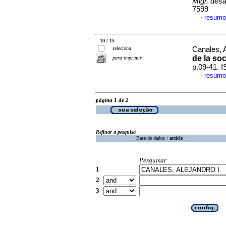
Migr. desa
7599
resumo
·
10 / 15
seleciona
Canales, A
de la so
para imprimir
p.09-41. 
resumo
·
página 1 de 2
Refinar a pesquisa
Base de dados :
article
Pesquisar
1
2
3