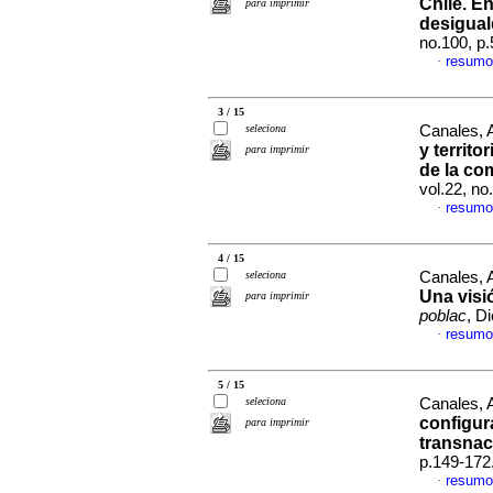
Chile. En
para imprimir
desigual
no.100, p
resumo
·
3 / 15
seleciona
Canales, 
y territ
para imprimir
de la co
vol.22, n
resumo
·
4 / 15
seleciona
Canales, A
Una visi
para imprimir
poblac
, D
resumo
·
5 / 15
seleciona
Canales, A
configur
para imprimir
transnac
p.149-172
resumo
·