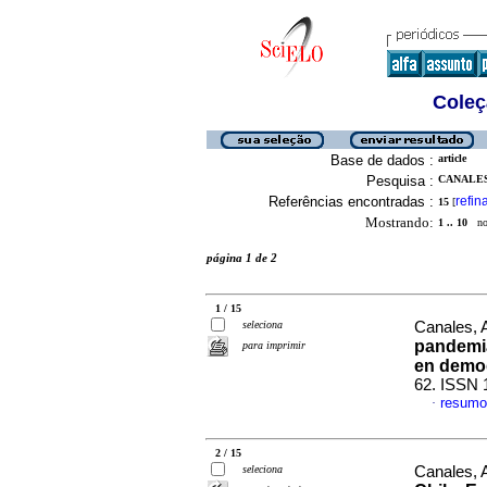
Coleç
Base de dados :
article
Pesquisa :
CANALES,
Referências encontradas :
refin
15
[
Mostrando:
1 .. 10
no 
página 1 de 2
1 / 15
seleciona
Canales, A
pandemia
para imprimir
en demo
62. ISSN 
resumo
·
2 / 15
seleciona
Canales, A