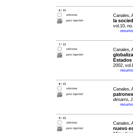
6 / 15
seleciona
Canales, A
la soci
para imprimir
vol.10, n
resumo
·
7 / 15
seleciona
Canales, A
globaliz
para imprimir
Estados 
2002, vol.
resumo
·
8 / 15
seleciona
Canales, 
patrones
para imprimir
desarro
, 
resumo
·
9 / 15
seleciona
Canales, 
nuevo es
para imprimir