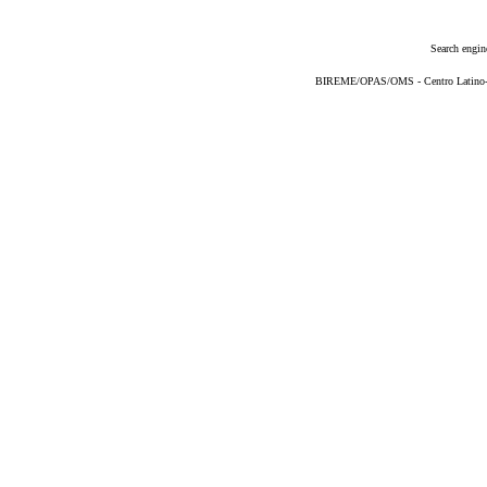
Search engin
BIREME/OPAS/OMS - Centro Latino-Am