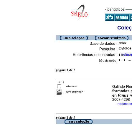
Coleç
Base de dados :
article
Pesquisa :
CAMPOS-
Referências encontradas :
refina
1
[
Mostrando:
1 .. 1
no f
página 1 de 1
1 / 1
seleciona
Galindo-Flo
formadas 
para imprimir
en
Pinus 
2007-4298
resumo e
·
página 1 de 1