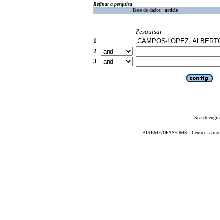
Refinar a pesquisa
Base de dados :
article
Pesquisar
1
2
3
Search engin
BIREME/OPAS/OMS - Centro Latino-Am