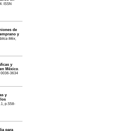
94. ISSN
niones de
temprano y
blica Méx
,
ficas y
 en México
.
N 0036-3634
as y
 los
l.1, p.S58-
lia para