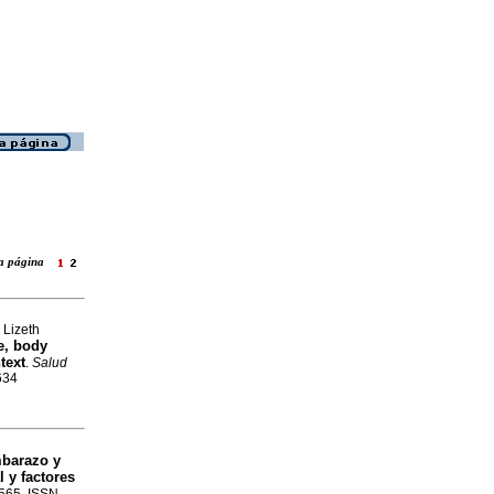
ara página
 Lizeth
e, body
text
.
Salud
634
mbarazo y
 y factores