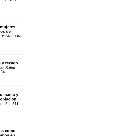
-565. ISSN
 mujeres
ios de
9. ISSN 0036-
 y rezago
co
.
Salud
634
de mama y
población
 no.5, p.511-
es
como
ranos en