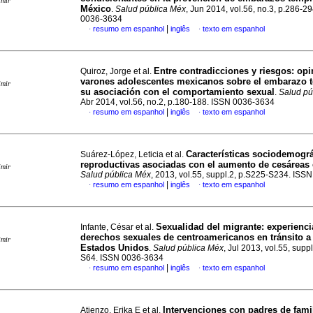
imir
México
.
Salud pública Méx
, Jun 2014, vol.56, no.3, p.286-2
0036-3634
|
resumo em espanhol
inglês
texto em espanhol
·
·
Entre contradicciones y riesgos
:
opi
Quiroz, Jorge et al.
varones adolescentes mexicanos sobre el embarazo 
imir
su asociación con el comportamiento sexual
.
Salud pú
Abr 2014, vol.56, no.2, p.180-188. ISSN 0036-3634
|
resumo em espanhol
inglês
texto em espanhol
·
·
Características sociodemográ
Suárez-López, Leticia et al.
reproductivas asociadas con el aumento de cesáreas
imir
Salud pública Méx
, 2013, vol.55, suppl.2, p.S225-S234. ISS
|
resumo em espanhol
inglês
texto em espanhol
·
·
Sexualidad del migrante: experienci
Infante, César et al.
derechos sexuales de centroamericanos en tránsito a
imir
Estados Unidos
.
Salud pública Méx
, Jul 2013, vol.55, supp
S64. ISSN 0036-3634
|
resumo em espanhol
inglês
texto em espanhol
·
·
Intervenciones con padres de fami
Atienzo, Erika E et al.