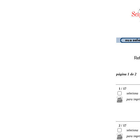
Ref
página 1 de 2
1 / 17
seleciona
para impr
2 / 17
seleciona
para impr