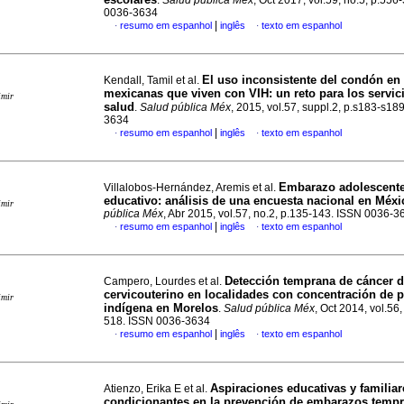
.
Salud pública Méx
, Oct 2017, vol.59, no.5, p.556
0036-3634
|
resumo em espanhol
inglês
texto em espanhol
·
·
El uso inconsistente del condón
en
Kendall, Tamil et al.
mexicanas que viven con VIH
:
un reto para los servic
imir
salud
.
Salud pública Méx
, 2015, vol.57, suppl.2, p.s183-s18
3634
|
resumo em espanhol
inglês
texto em espanhol
·
·
Embarazo adolescente
Villalobos-Hernández, Aremis et al.
educativo
:
análisis de una encuesta nacional en Méxi
imir
pública Méx
, Abr 2015, vol.57, no.2, p.135-143. ISSN 0036-3
|
resumo em espanhol
inglês
texto em espanhol
·
·
Detección temprana de cáncer 
Campero, Lourdes et al.
cervicouterino en localidades con concentración de 
imir
indígena en Morelos
.
Salud pública Méx
, Oct 2014, vol.56,
518. ISSN 0036-3634
|
resumo em espanhol
inglês
texto em espanhol
·
·
Aspiraciones educativas y familiar
Atienzo, Erika E et al.
condicionantes en la prevención de embarazos temp