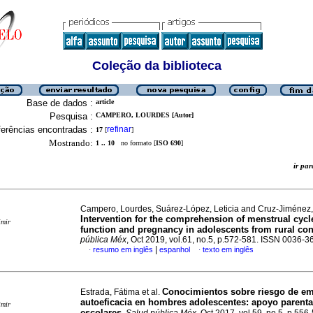
Coleção da biblioteca
Base de dados :
article
Pesquisa :
CAMPERO, LOURDES [Autor]
erências encontradas :
refinar
17
[
]
Mostrando:
1 .. 10
no formato [
ISO 690
]
ir p
Campero, Lourdes, Suárez-López, Leticia and Cruz-Jiménez,
Intervention for the comprehension of menstrual cycl
imir
function and pregnancy in adolescents from rural con
pública Méx
, Oct 2019, vol.61, no.5, p.572-581. ISSN 0036-3
|
resumo em inglês
espanhol
texto em inglês
·
·
Conocimientos sobre riesgo de e
Estrada, Fátima et al.
autoeficacia en hombres adolescentes: apoyo parental
imir
escolares