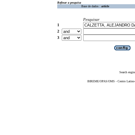
Refinar a pesquisa
Base de dados :
article
Pesquisar
1
2
3
Search engin
BIREME/OPAS/OMS - Centro Latino-Am