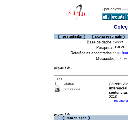
Coleç
Base de dados :
article
Pesquisa :
CALZETT
Referências encontradas :
refina
1
[
Mostrando:
1 .. 1
no f
página 1 de 1
1 / 1
seleciona
Calzetta, Al
inferencia
para imprimir
sentencias
0218
resumo e
·
página 1 de 1