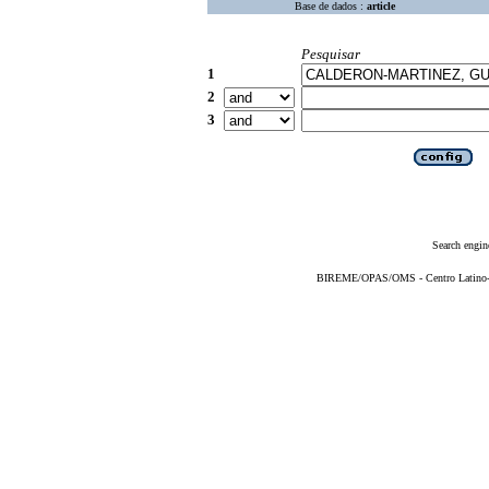
Base de dados :
article
Pesquisar
1
2
3
Search engin
BIREME/OPAS/OMS - Centro Latino-Am