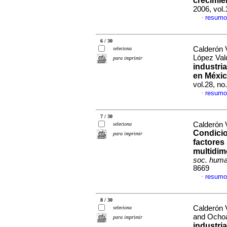
crecimie
2006, vol
resumo
·
6 / 30
Calderón 
seleciona
López Val
para imprimir
industri
en Méxi
vol.28, n
resumo
·
7 / 30
Calderón 
seleciona
Condicio
para imprimir
factores
multidim
soc. huma
8669
resumo
·
8 / 30
Calderón 
seleciona
and Ocho
para imprimir
industri