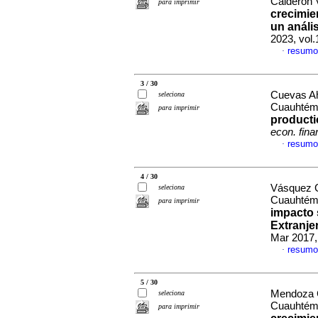
Calderón 
para imprimir
crecimie
un análi
2023, vol
resumo
·
3 / 30
Cuevas Ah
seleciona
Cuauhté
para imprimir
producti
econ. fina
resumo
·
4 / 30
Vásquez Ga
seleciona
Cuauhté
para imprimir
impacto 
Extranje
Mar 2017,
resumo
·
5 / 30
Mendoza C
seleciona
Cuauhté
para imprimir