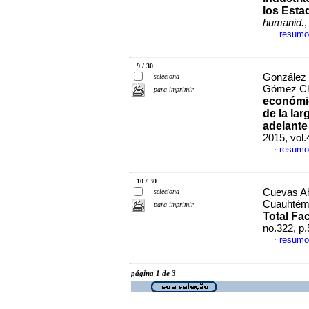
los Esta
humanid.
,
resumo
·
9 / 30
González 
seleciona
Gómez Ch
para imprimir
económic
de la la
adelante
2015, vol.
resumo
·
10 / 30
Cuevas Ah
seleciona
Cuauhté
para imprimir
Total Fac
no.322, p
resumo
·
página 1 de 3