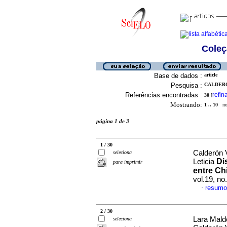
Coleç
Base de dados :
article
Pesquisa :
CALDERO
Referências encontradas :
refin
30
[
Mostrando:
1 .. 10
no 
página 1 de 3
1 / 30
Calderón 
seleciona
Di
Leticia
para imprimir
entre Ch
vol.19, n
resumo
·
2 / 30
Lara Mald
seleciona