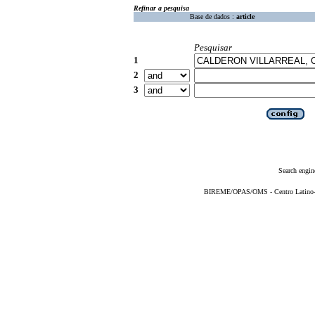
Refinar a pesquisa
Base de dados :
article
Pesquisar
1
2
3
Search engin
BIREME/OPAS/OMS - Centro Latino-Am