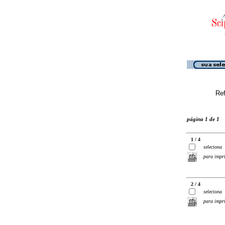
Ref
página 1 de 1
1 / 4
seleciona
para impr
2 / 4
seleciona
para impr