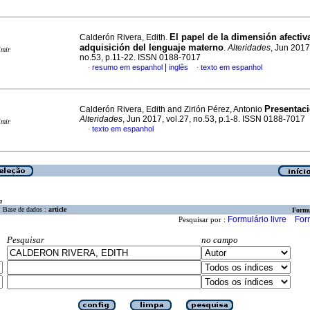
El papel de la dimensión afectiv
Calderón Rivera, Edith.
adquisición del lenguaje materno
.
Alteridades
, Jun 2017
imir
no.53, p.11-22. ISSN 0188-7017
|
resumo em espanhol
inglês
texto em espanhol
·
·
Presentac
Calderón Rivera, Edith and Zirión Pérez, Antonio
Alteridades
, Jun 2017, vol.27, no.53, p.1-8. ISSN 0188-7017
imir
texto em espanhol
·
a
Base de dados :
article
Formu
Formulário livre
For
Pesquisar por :
Pesquisar
no campo