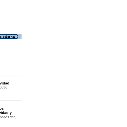
ividad
.
-0636
os
vidad y
ciones soc
,