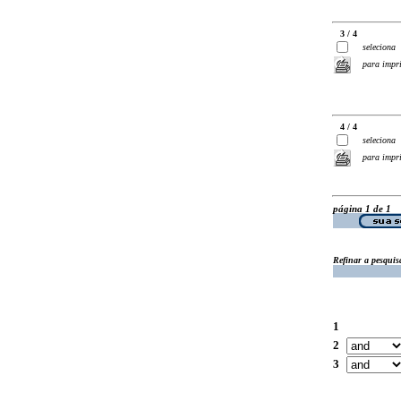
3 / 4
seleciona
para impr
4 / 4
seleciona
para impr
página 1 de 1
Refinar a pesquis
1
2
3