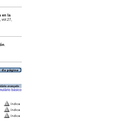
a en la
, vol.27,
ión
.
lário avançado
mulário básico