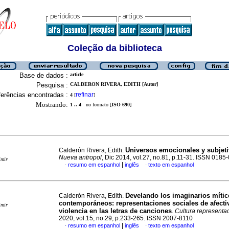
Coleção da biblioteca
Base de dados :
article
Pesquisa :
CALDERON RIVERA, EDITH [Autor]
erências encontradas :
refinar
4
[
]
Mostrando:
1 .. 4
no formato [
ISO 690
]
Universos emocionales y subjet
Calderón Rivera, Edith.
Nueva antropol
, Dic 2014, vol.27, no.81, p.11-31. ISSN 0185
imir
|
resumo em espanhol
inglês
texto em espanhol
·
·
Develando los imaginarios mític
Calderón Rivera, Edith.
contemporáneos: representaciones sociales de afecti
imir
violencia en las letras de canciones
.
Cultura representa
2020, vol.15, no.29, p.233-265. ISSN 2007-8110
|
resumo em espanhol
inglês
texto em espanhol
·
·