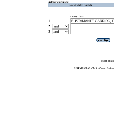
Refinar a pesquisa
Base de dados :
article
Pesquisar
1
2
3
Search engin
BIREME/OPAS/OMS - Centro Latino-Am