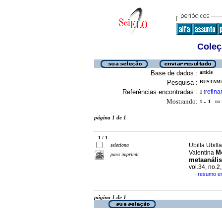
Coleç
Base de dados :
article
Pesquisa :
BUSTAMA
Referências encontradas :
refina
1
[
Mostrando:
1 .. 1
no f
página 1 de 1
1 / 1
Ubilla Ubill
seleciona
Mo
Valentina
para imprimir
metaanális
vol.34, no.
resumo e
·
página 1 de 1