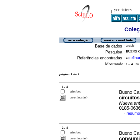
Coleç
Base de dados :
article
Pesquisa :
BUENO C
Referências encontradas :
refina
4
[
Mostrando:
1 .. 4
no f
página 1 de 1
1 / 4
seleciona
Bueno Cas
circuito
para imprimir
Nueva ant
0185-063
resumo
·
2 / 4
seleciona
Bueno Cas
consumid
para imprimir