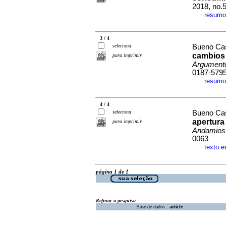
2018, no.
resumo
·
3 / 4
seleciona
Bueno Cas
cambios 
para imprimir
Argument
0187-579
resumo
·
4 / 4
seleciona
Bueno Cas
apertura
para imprimir
Andamios
0063
texto 
·
página 1 de 1
Refinar a pesquisa
Base de dados :
article