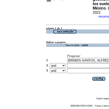
los suel
México
.
3322
resumo
·
página 1 de 1
Refinar a pesquisa
Base de dados :
article
Pesquisar
1
2
3
Search engin
BIREME/OPAS/OMS - Centro Latino-Am