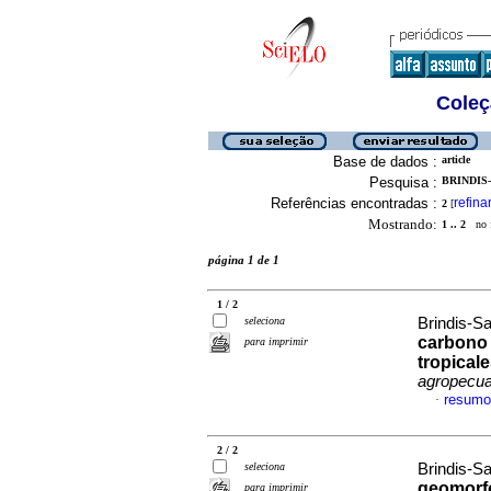
Coleç
Base de dados :
article
Pesquisa :
BRINDIS-
Referências encontradas :
refina
2
[
Mostrando:
1 .. 2
no f
página 1 de 1
1 / 2
seleciona
Brindis-Sa
carbono 
para imprimir
tropical
agropecua
resumo
·
2 / 2
seleciona
Brindis-Sa
geomorfo
para imprimir