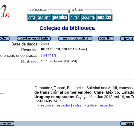
Coleção da biblioteca
Base de dados :
article
Pesquisa :
BONAPELCH, SOLEDAD [Autor]
erências encontradas :
refinar
1
[
]
Mostrando:
1 .. 1
no formato [
ISO 690
]
Fernández, Tabaré, Bonapelch, Soledad and Anfitti, Vanessa
de transición al primer empleo
:
Chile, México, Estad
imir
Uruguay comparados
.
Pap. poblac
, Jun 2013, vol.19, no.7
ISSN 1405-7425
|
resumo em espanhol
inglês
texto em espanhol
·
·