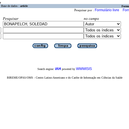
a
Base de dados :
article
Formu
Formulário livre
For
Pesquisar por :
Pesquisar
no campo
iAH
WWWISIS
Search engine:
powered by
BIREME/OPAS/OMS - Centro Latino-Americano e do Caribe de Informação em Ciências da Saúde