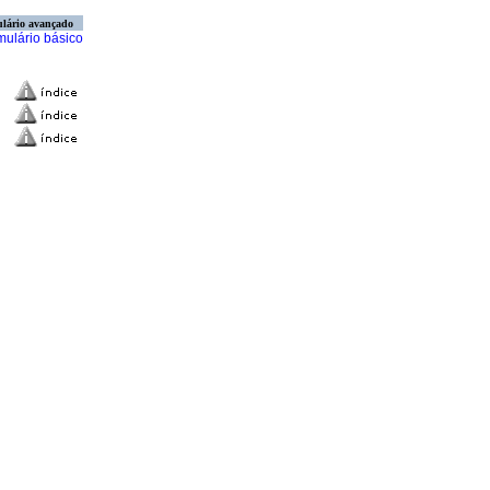
lário avançado
mulário básico