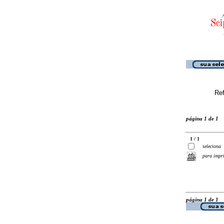
Ref
página 1 de 1
1 / 1
seleciona
para impr
página 1 de 1