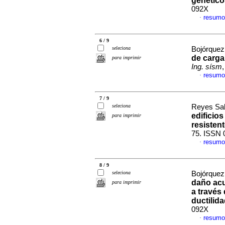
genético
092X
resumo
·
6 / 9
seleciona
Bojórquez
de carga
para imprimir
Ing. sísm
resumo
·
7 / 9
seleciona
Reyes Sala
edificio
para imprimir
resisten
75. ISSN 
resumo
·
8 / 9
seleciona
Bojórquez
daño acu
para imprimir
a través
ductilid
092X
resumo
·