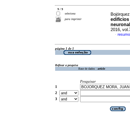
9 / 9
seleciona
Bojórquez
edificio
para imprimir
neuronale
2016, vol.
resumo
·
página 1 de 1
Refinar a pesquisa
Base de dados :
article
Pesquisar
1
2
3