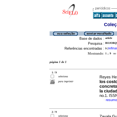
Coleç
Base de dados :
article
Pesquisa :
BOJORQU
Referências encontradas :
refina
9
[
Mostrando:
1 .. 9
no f
página 1 de 1
1 / 9
seleciona
Reyes Her
los costo
para imprimir
concreto
la ciuda
no.1. ISS
resumo
·
2 / 9
seleciona
Zavala Gut