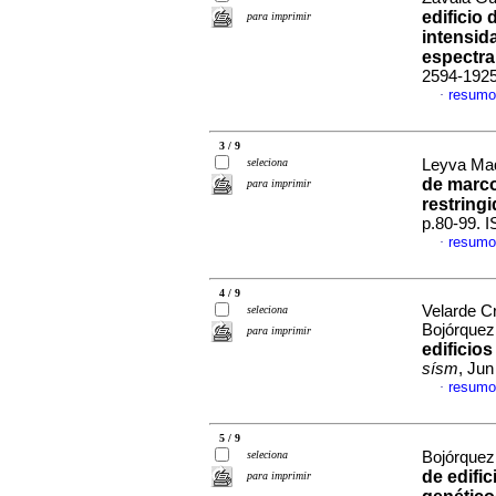
edificio
para imprimir
intensid
espectra
2594-192
resumo
·
3 / 9
seleciona
Leyva Madr
de marco
para imprimir
restring
p.80-99. 
resumo
·
4 / 9
Velarde C
seleciona
Bojórque
para imprimir
edificio
sísm
, Ju
resumo
·
5 / 9
seleciona
Bojórquez
de edifi
para imprimir