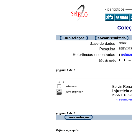
Coleç
Base de dados :
article
Pesquisa :
BOIVIN R
Referências encontradas :
refina
1
[
Mostrando:
1 .. 1
no f
página 1 de 1
1 / 1
seleciona
Boivin Ren
injusticia 
para imprimir
ISSN 0185-
resumo e
·
página 1 de 1
Refinar a pesquisa