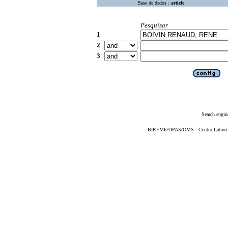
Base de dados :
article
Pesquisar
1
2
3
Search engin
BIREME/OPAS/OMS - Centro Latino-Am