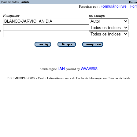
Base de dados :
article
Formu
Formulário livre
For
Pesquisar por :
Pesquisar
no campo
iAH
WWWISIS
Search engine:
powered by
BIREME/OPAS/OMS - Centro Latino-Americano e do Caribe de Informação em Ciências da Saúde