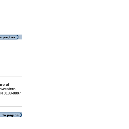
re of
thwestern
ISSN 0188-8897