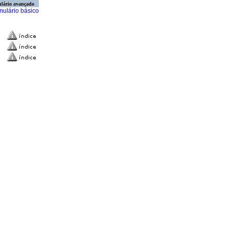
lário avançado
mulário básico