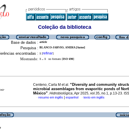
Coleção da biblioteca
Base de dados :
article
Pesquisa :
BLANCO-JARVIO, ANIDIA [Autor]
erências encontradas :
refinar
1
[
]
Mostrando:
1 .. 1
no formato [
ISO 690
]
“Diversity and community structu
Centeno, Carla M et al.
microbial assemblages from evaporitic ponds of Nor
imir
México”
.
Hidrobiológica
, Apr 2025, vol.35, no.1, p.13-23. 
|
resumo em inglês
espanhol
texto em inglês
·
·
a