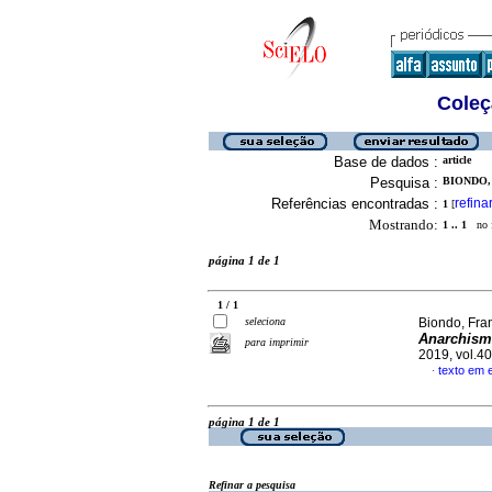
Coleç
Base de dados :
article
Pesquisa :
BIONDO,
Referências encontradas :
refina
1
[
Mostrando:
1 .. 1
no f
página 1 de 1
1 / 1
seleciona
Biondo, Fra
Anarchism
para imprimir
2019, vol.4
texto em 
·
página 1 de 1
Refinar a pesquisa