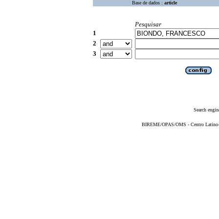
Base de dados :
article
Pesquisar
1
2
3
Search engin
BIREME/OPAS/OMS - Centro Latino-Am