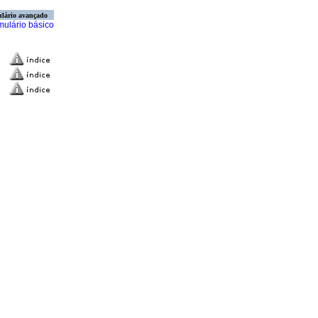
lário avançado
mulário básico