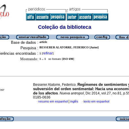
Coleção da biblioteca
Base de dados :
article
Pesquisa :
BESSERER ALATORRE, FEDERICO [Autor]
erências encontradas :
refinar
1
[
]
Mostrando:
1 .. 1
no formato [
ISO 690
]
Regímenes de sentimientos y
Besserer Alatorre, Federico.
subversión del orden sentimental
:
Hacia una economí
imir
de los afectos
.
Nueva antropol
, Dic 2014, vol.27, no.81, p.
0185-0636
|
resumo em espanhol
inglês
texto em espanhol
·
·