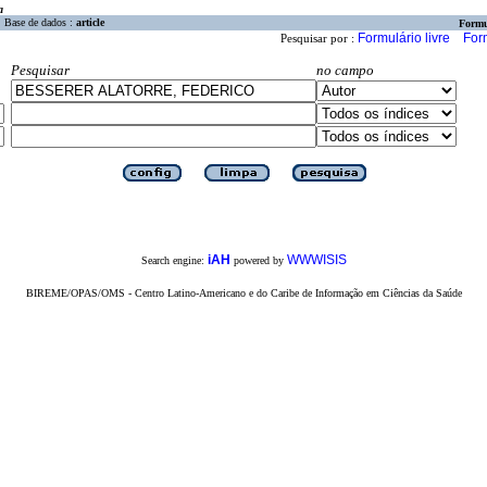
a
Base de dados :
article
Formu
Formulário livre
For
Pesquisar por :
Pesquisar
no campo
iAH
WWWISIS
Search engine:
powered by
BIREME/OPAS/OMS - Centro Latino-Americano e do Caribe de Informação em Ciências da Saúde