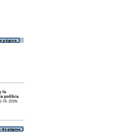
 la
a política
55-76. ISSN