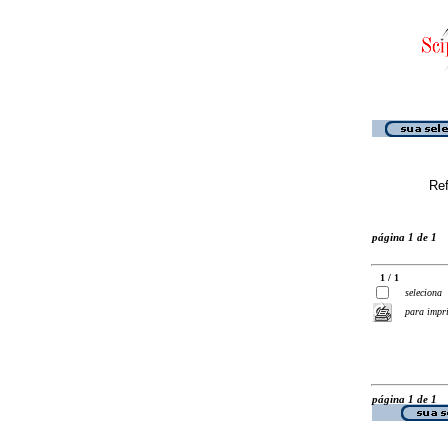
Ref
página 1 de 1
1 / 1
seleciona
para impr
página 1 de 1