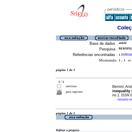
Coleç
Base de dados :
article
Pesquisa :
BERNINI,
Referências encontradas :
refina
1
[
Mostrando:
1 .. 1
no f
página 1 de 1
1 / 1
seleciona
Bernini, And
inequality
para imprimir
no.1. ISSN 
resumo em
·
página 1 de 1
Refinar a pesquisa