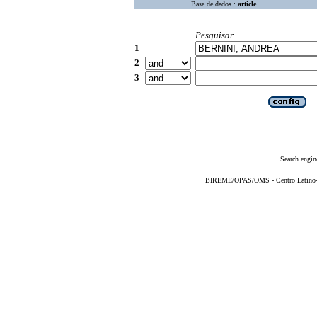
Base de dados :
article
Pesquisar
1
2
3
Search engin
BIREME/OPAS/OMS - Centro Latino-Am