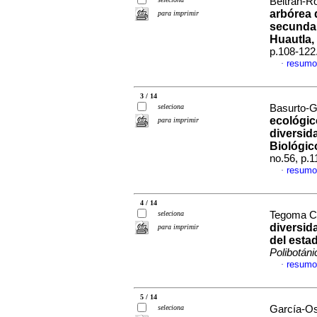
Beltrán-Ro
arbórea 
para imprimir
secundar
Huautla,
p.108-122
resumo
·
3 / 14
seleciona
Basurto-Ga
ecológico
para imprimir
diversid
Biológic
no.56, p.
resumo
·
4 / 14
seleciona
Tegoma Col
diversida
para imprimir
del esta
Polibotáni
resumo
·
5 / 14
seleciona
García-Oso