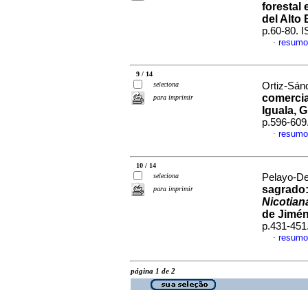
forestal
del Alto
p.60-80. 
resumo
·
9 / 14
seleciona
Ortiz-Sán
comercia
para imprimir
Iguala, 
p.596-609
resumo
·
10 / 14
seleciona
Pelayo-Del
sagrado:
para imprimir
Nicotian
de Jimé
p.431-451
resumo
·
página 1 de 2