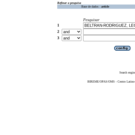
Refinar a pesquisa
Base de dados :
article
Pesquisar
1
2
3
Search engin
BIREME/OPAS/OMS - Centro Latino-Am