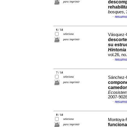
descompo
para imprimir
rehabilit
bosques
,
resumo
·
6 / 14
seleciona
Vásquez-Co
descorte
para imprimir
su estru
Hintonia 
vol.26, n
resumo
·
7 / 14
seleciona
Sánchez-G
componen
para imprimir
camedor 
Ecosistem
2007-902
resumo
·
8 / 14
seleciona
Montoya-R
funciona
para imprimir