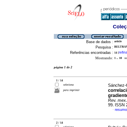
Coleç
Base de dados :
article
Pesquisa :
BELTRAN
Referências encontradas :
refin
14
[
Mostrando:
1 .. 10
no 
página 1 de 2
1 / 14
seleciona
Sánchez-G
correlac
para imprimir
gradient
Rev. mex. 
99. ISSN 
resumo
·
2 / 14
seleciona