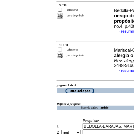
9 / 30
seleciona
Bedolla-Pu
riesgo d
para imprimir
propósit
no.4, p.4
resumo
·
10 / 30
seleciona
Mariscal-C
alergia o
para imprimir
Rev. alerg
2448-919
resumo
·
página 1 de 3
Refinar a pesquisa
Base de dados :
article
Pesquisar
1
2