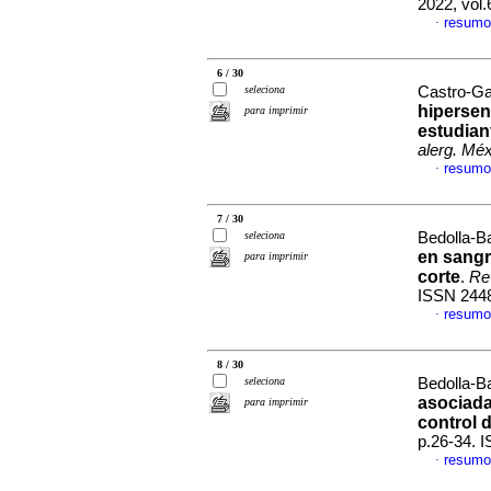
2022, vol
resumo
·
6 / 30
seleciona
Castro-Gar
hipersen
para imprimir
estudian
alerg. Méx
resumo
·
7 / 30
seleciona
Bedolla-Ba
en sangr
para imprimir
corte
.
Re
ISSN 244
resumo
·
8 / 30
seleciona
Bedolla-Ba
asociada
para imprimir
control 
p.26-34. 
resumo
·