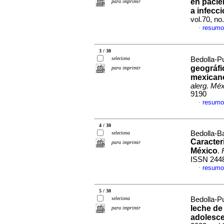
en pacie
para imprimir
a infecc
vol.70, no
resumo
·
3 / 30
seleciona
Bedolla-Pu
geográfi
para imprimir
mexicano
alerg. Méx
9190
resumo
·
4 / 30
Bedolla-B
seleciona
Caracter
para imprimir
México
.
ISSN 244
resumo
·
5 / 30
seleciona
Bedolla-Pu
leche de 
para imprimir
adolesce