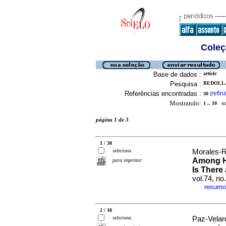
Coleç
Base de dados :
article
Pesquisa :
BEDOLLA
Referências encontradas :
refin
30
[
Mostrando:
1 .. 10
no 
página 1 de 3
1 / 30
seleciona
Morales-R
Among He
para imprimir
Is There
vol.74, n
resumo
·
2 / 30
seleciona
Paz-Velard