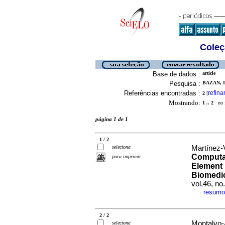
Coleç
Base de dados :
article
Pesquisa :
BAZAN, I
Referências encontradas :
refina
2
[
Mostrando:
1 .. 2
no f
página 1 de 1
1 / 2
seleciona
Martínez-
Computa
para imprimir
Element 
Biomedic
vol.46, no
resumo
·
2 / 2
Montalvo-
seleciona