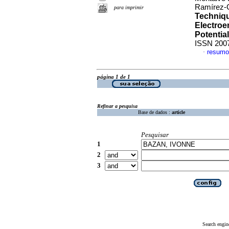
Ramírez-G
para imprimir
Techniqu
Electroe
Potentia
ISSN 200
resumo
·
página 1 de 1
Refinar a pesquisa
Base de dados :
article
Pesquisar
1
2
3
Search engin