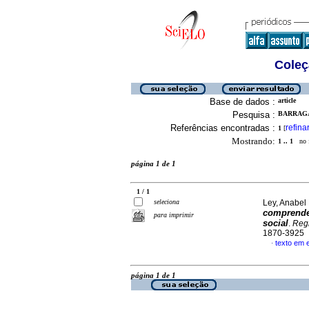
Coleç
Base de dados :
article
Pesquisa :
BARRAGA
Referências encontradas :
refina
1
[
Mostrando:
1 .. 1
no f
página 1 de 1
1 / 1
seleciona
Ley, Anabel
comprend
para imprimir
social
.
Regi
1870-3925
texto em 
·
página 1 de 1