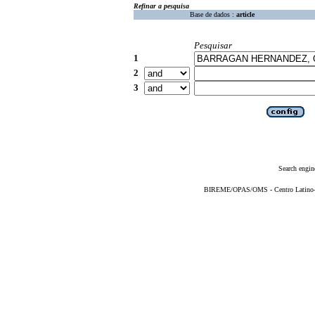
Refinar a pesquisa
Base de dados :
article
Pesquisar
1
2
3
Search engin
BIREME/OPAS/OMS - Centro Latino-Am