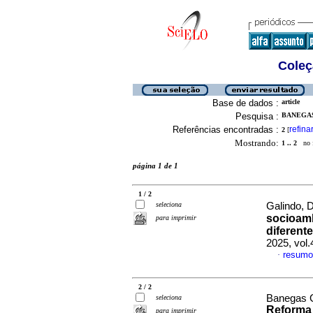
Coleç
Base de dados :
article
Pesquisa :
BANEGAS
Referências encontradas :
refina
2
[
Mostrando:
1 .. 2
no f
página 1 de 1
1 / 2
seleciona
Galindo, 
socioamb
para imprimir
diferent
2025, vol
resumo
·
2 / 2
Banegas G
seleciona
Reforma 
para imprimir