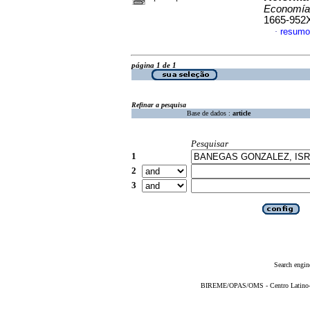
Economí
1665-952
resumo
·
página 1 de 1
Refinar a pesquisa
Base de dados :
article
Pesquisar
1
2
3
Search engin
BIREME/OPAS/OMS - Centro Latino-Am