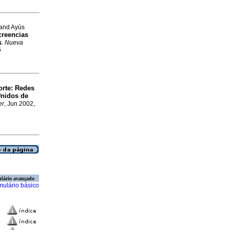
 and Ayús
creencias
s
.
Nueva
6
orte
:
Redes
Unidos de
er
, Jun 2002,
lário avançado
mulário básico