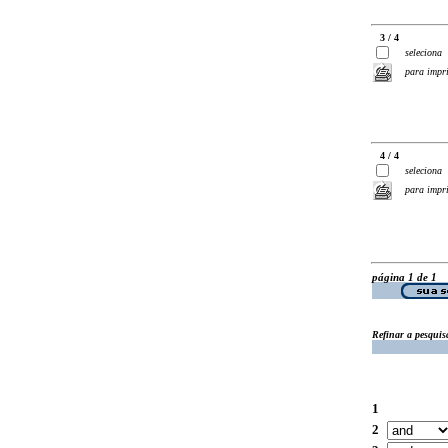
3 / 4
seleciona
para impr
4 / 4
seleciona
para impr
página 1 de 1
Refinar a pesquis
1
2