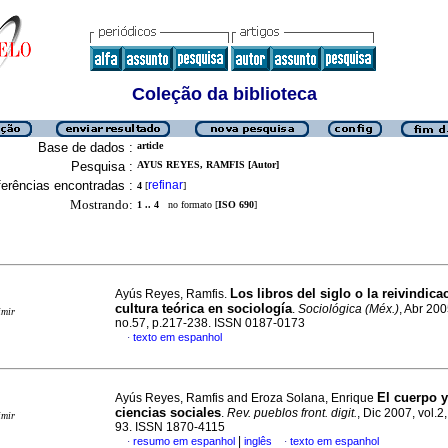
Coleção da biblioteca
Base de dados :
article
Pesquisa :
AYUS REYES, RAMFIS [Autor]
erências encontradas :
refinar
4
[
]
Mostrando:
1 .. 4
no formato [
ISO 690
]
Los libros del siglo o la reivindica
Ayús Reyes, Ramfis.
cultura teórica en sociología
.
Sociológica (Méx.)
, Abr 200
imir
no.57, p.217-238. ISSN 0187-0173
texto em espanhol
·
El cuerpo y
Ayús Reyes, Ramfis and Eroza Solana, Enrique
ciencias sociales
.
Rev. pueblos front. digit.
, Dic 2007, vol.2,
imir
93. ISSN 1870-4115
|
resumo em espanhol
inglês
texto em espanhol
·
·