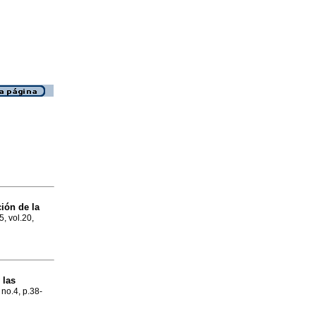
ción de la
5, vol.20,
 las
 no.4, p.38-