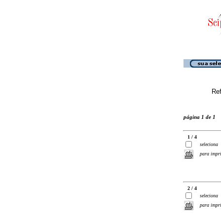
Ref
página 1 de 1
1 / 4
seleciona
para impr
2 / 4
seleciona
para impr