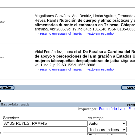
Magallanes González, Ana Beatriz, Limón Aguirre, Fernando
Nutrición de cuerpo y alma
:
prácticas y 
Reyes, Ramfis
imir
alimentarias durante el embarazo en Tziscao, Chiapa
antropol
, Abr 2005, vol.19, no.64, p.131-148. ISSN 0185-063
|
resumo em espanhol
inglês
texto em espanhol
·
·
De Paraíso a Carolina del N
Vidal Fernández, Laura et al.
de apoyo y percepciones de la migración a Estados 
imir
mujeres tabasqueñas despulpadoras de jaiba
.
Migr. Int
vol.1, no.2, p.29-63. ISSN 1665-8906
|
resumo em espanhol
inglês
texto em espanhol
·
·
a
Base de dados :
article
Formu
Formulário livre
For
Pesquisar por :
Pesquisar
no campo