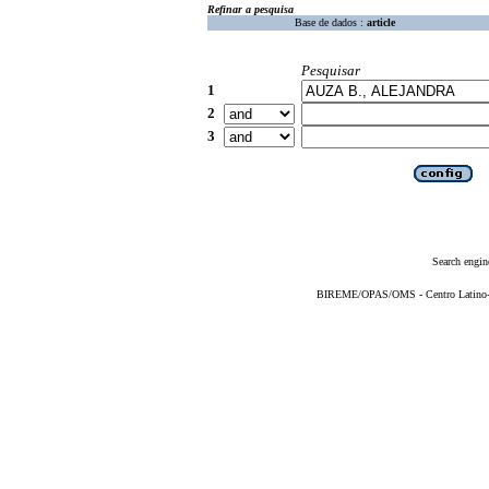
Refinar a pesquisa
Base de dados :
article
Pesquisar
1
2
3
Search engin
BIREME/OPAS/OMS - Centro Latino-Am