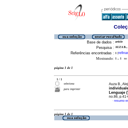
Coleç
Base de dados :
article
Pesquisa :
AUZA B.,
Referências encontradas :
refina
1
[
Mostrando:
1 .. 1
no f
página 1 de 1
1 / 1
seleciona
Auza B., Ale
individuale
para imprimir
Lenguaje 
no.86, p.41
resumo e
·
página 1 de 1