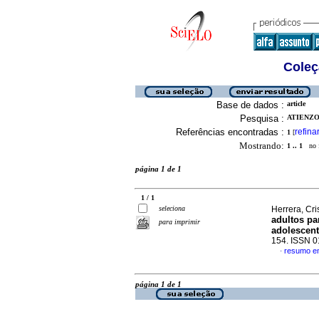
Coleç
Base de dados :
article
Pesquisa :
ATIENZO,
Referências encontradas :
refina
1
[
Mostrando:
1 .. 1
no f
página 1 de 1
1 / 1
seleciona
Herrera, Cris
adultos pa
para imprimir
adolescen
154. ISSN 
resumo e
·
página 1 de 1