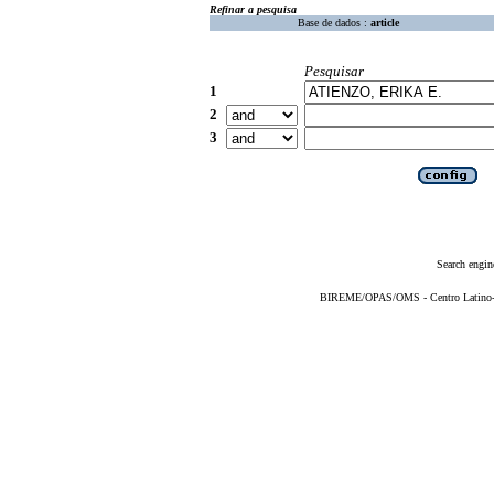
Refinar a pesquisa
Base de dados :
article
Pesquisar
1
2
3
Search engin
BIREME/OPAS/OMS - Centro Latino-Am