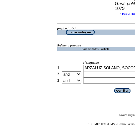
Gest. polít
1079
resumo
·
página 1 de 1
Refinar a pesquisa
Base de dados :
article
Pesquisar
1
2
3
Search engin
BIREME/OPAS/OMS - Centro Latino-Am