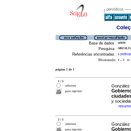
Coleç
Base de dados :
article
Pesquisa :
ARZALUZ
Referências encontradas :
refina
5
[
Mostrando:
1 .. 5
no f
página 1 de 1
1 / 5
González 
seleciona
Gobierno
para imprimir
ciudades
y socieda
resumo
·
2 / 5
González 
seleciona
Gobierno
para imprimir