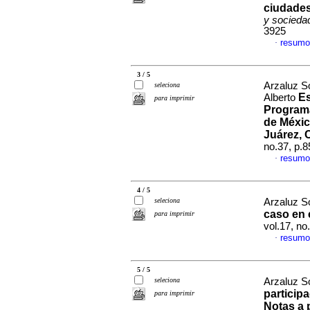
ciudades
y socieda
3925
resumo
·
3 / 5
Arzaluz S
seleciona
Es
Alberto
para imprimir
Programa
de Méxic
Juárez,
no.37, p.
resumo
·
4 / 5
seleciona
Arzaluz S
caso en e
para imprimir
vol.17, n
resumo
·
5 / 5
seleciona
Arzaluz S
particip
para imprimir
Notas a 