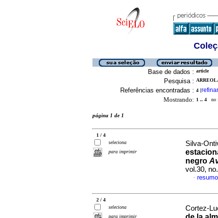
Coleç
Base de dados :
article
Pesquisa :
ARREOLA
Referências encontradas :
refina
4
[
Mostrando:
1 .. 4
no f
página 1 de 1
1 / 4
seleciona
Silva-Onti
estacion
para imprimir
negro
Av
vol.30, n
resumo
·
2 / 4
seleciona
Cortez-Lu
de la al
para imprimir