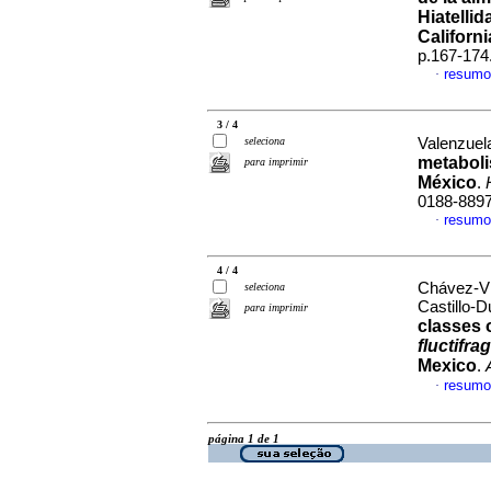
Hiatellid
Californ
p.167-174
resumo
·
3 / 4
seleciona
Valenzuela
metaboli
para imprimir
México
.
0188-889
resumo
·
4 / 4
Chávez-Vil
seleciona
Castillo-D
para imprimir
classes 
fluctifra
Mexico
.
resumo
·
página 1 de 1