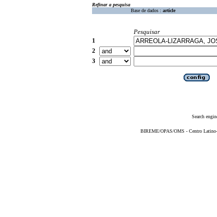
Refinar a pesquisa
Base de dados :
article
Pesquisar
1
2
3
Search engin
BIREME/OPAS/OMS - Centro Latino-Am