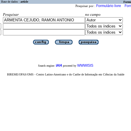
Base de dados :
article
Formu
Formulário livre
For
Pesquisar por :
Pesquisar
no campo
iAH
WWWISIS
Search engine:
powered by
BIREME/OPAS/OMS - Centro Latino-Americano e do Caribe de Informação em Ciências da Saúde