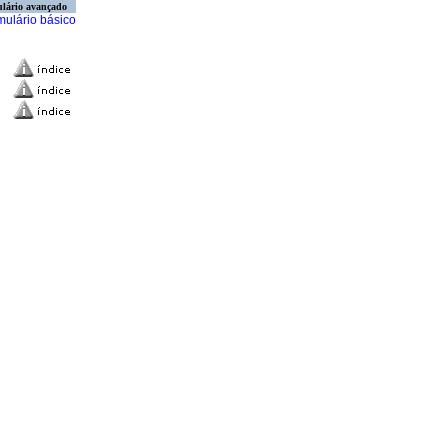
lário avançado
mulário básico