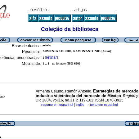
Coleção da biblioteca
Base de dados :
article
Pesquisa :
ARMENTA CEJUDO, RAMON ANTONIO [Autor]
erências encontradas :
refinar
1
[
]
Mostrando:
1 .. 1
no formato [
ISO 690
]
Estrategias de mercado 
Armenta Cejudo, Ramón Antonio.
industria vitivinícola del noroeste de México
.
Región y
imir
Dic 2004, vol.16, no.31, p.119-162. ISSN 1870-3925
|
resumo em espanhol
inglês
texto em espanhol
·
·
a